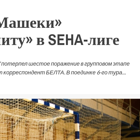
«Машеки»
иту» в SEHA-лиге
 потерпел шестое поражение в групповом этапе
 корреспондент БЕЛТА. В поединке 6-го тура...