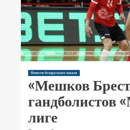
Новости белорусского хоккея
«Мешков Брест
гандболистов 
лиге