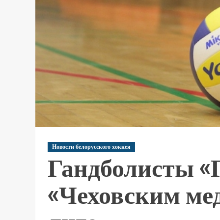
Новости белорусского хоккея
Гандболисты «
«Чеховским мед