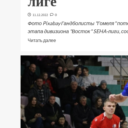
лиге
11.12.2022
0
Фото Pixabay Гандболисты "Гомеля" пот
этапа дивизиона "Восток" SEHA-лиги, с
Читать далее