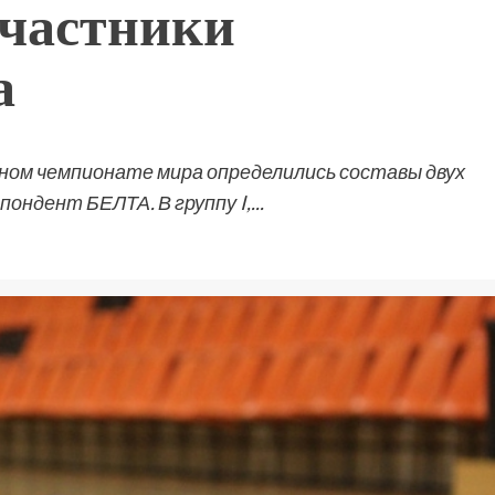
участники
а
ьном чемпионате мира определились составы двух
ондент БЕЛТА. В группу I,...