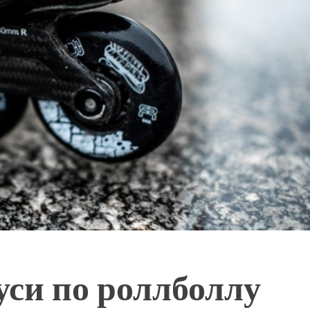
уси по роллболлу