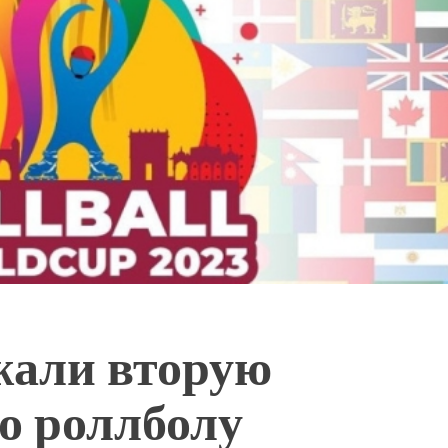
жали вторую
о роллболу