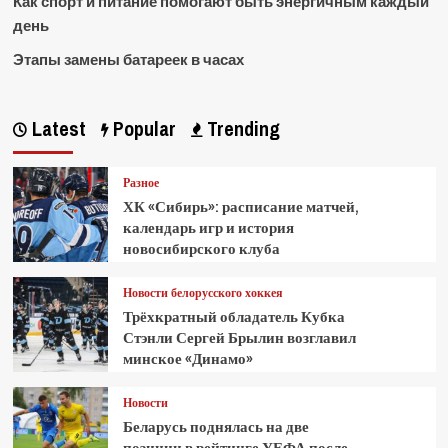
Как спорт и питание помогают быть энергичным каждый
день
Этапы замены батареек в часах
Latest
Popular
Trending
Разное
ХК «Сибирь»: расписание матчей,
календарь игр и история
новосибирского клуба
Новости белорусского хоккея
Трёхкратный обладатель Кубка
Стэнли Сергей Брылин возглавил
минское «Динамо»
Новости
Беларусь поднялась на две
позиции в рейтинге УЕФА после