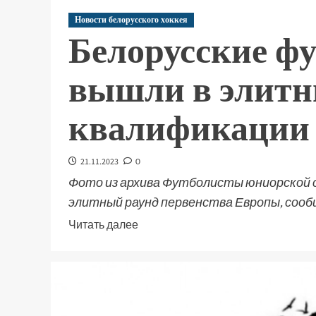
Новости белорусского хоккея
Белорусские ф
вышли в элитн
квалификации
21.11.2023
0
Фото из архива Футболисты юниорской сб
элитный раунд первенства Европы, сооб
Читать далее