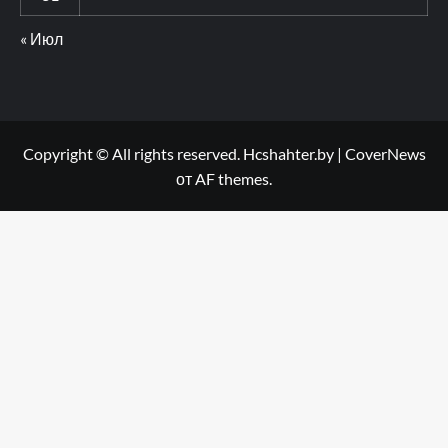
« Июл
Copyright © All rights reserved. Hcshahter.by
|
CoverNews
от AF themes.