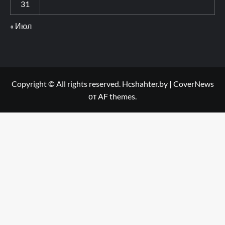
31
« Июл
Copyright © All rights reserved. Hcshahter.by
|
CoverNews
от AF themes.