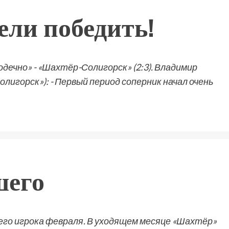
ели победить!
ечно» - «Шахтёр-Солигорск» (2:3). Владимир
горск»): - Первый период соперник начал очень
шего
его игрока февраля. В уходящем месяце «Шахтёр»