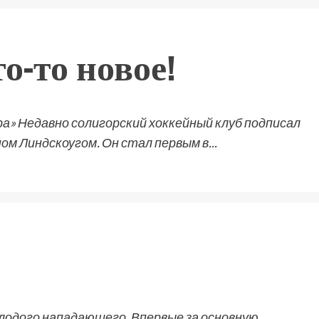
о-то новое!
» Недавно солигорский хоккейный клуб подписал
м Линдскоугом. Он стал первым в...
лодого нападающего. Впервые за основную