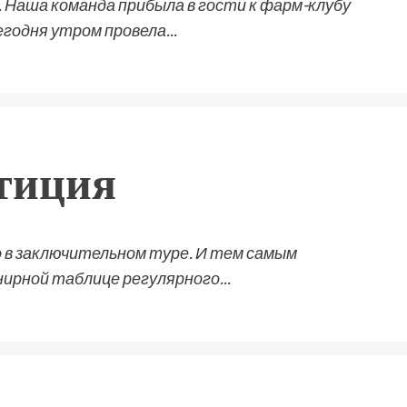
 Наша команда прибыла в гости к фарм-клубу
егодня утром провела...
тиция
о в заключительном туре. И тем самым
нирной таблице регулярного...