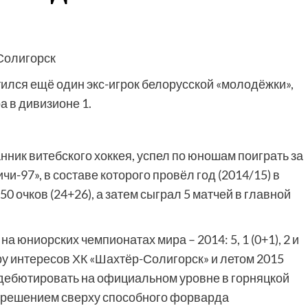
Солигорск
ился ещё один экс-игрок белорусской «молодёжки»,
а в дивизионе 1.
ник витебского хоккея, успел по юношам поиграть за
и-97», в составе которого провёл год (2014/15) в
0 очков (24+26), а затем сыграл 5 матчей в главной
 юниорских чемпионатах мира – 2014: 5, 1 (0+1), 2 и
сферу интересов ХК «Шахтёр-Солигорск» и летом 2015
 дебютировать на официальном уровне в горняцкой
 решением сверху способного форварда