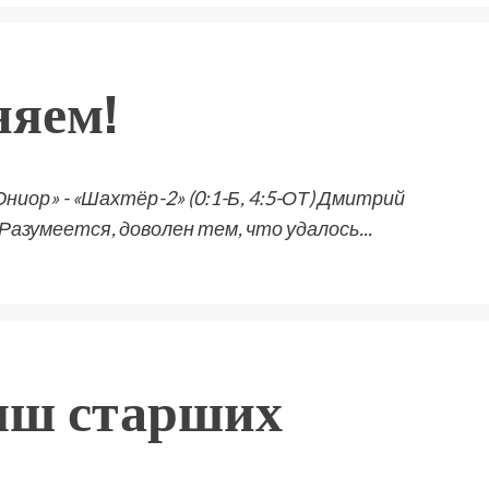
няем!
иор» - «Шахтёр-2» (0:1-Б, 4:5-ОТ) Дмитрий
азумеется, доволен тем, что удалось...
ыш старших