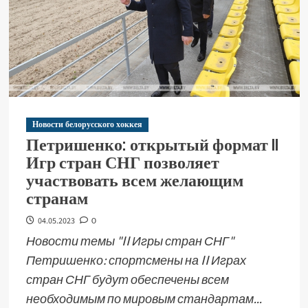
Новости белорусского хоккея
Петришенко: открытый формат II
Игр стран СНГ позволяет
участвовать всем желающим
странам
04.05.2023
0
Новости темы "II Игры стран СНГ"
Петришенко: спортсмены на II Играх
стран СНГ будут обеспечены всем
необходимым по мировым стандартам...