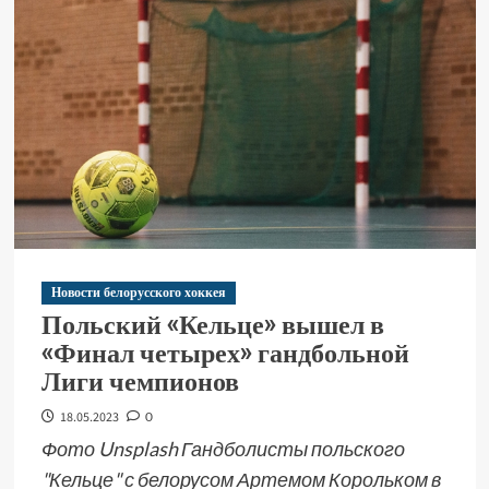
Новости белорусского хоккея
Польский «Кельце» вышел в
«Финал четырех» гандбольной
Лиги чемпионов
18.05.2023
0
Фото Unsplash Гандболисты польского
"Кельце" с белорусом Артемом Корольком в