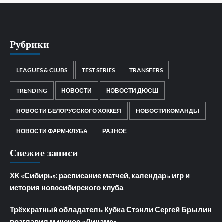
Рубрики
LEAGUES & CLUBS
TEST SERIES
TRANSFERS
TRENDING
НОВОСТИ
НОВОСТИ ДЮСШ
НОВОСТИ БЕЛОРУССКОГО ХОККЕЯ
НОВОСТИ КОМАНДЫ
НОВОСТИ ФАРМ-КЛУБА
РАЗНОЕ
Свежие записи
ХК «Сибирь»: расписание матчей, календарь игр и
история новосибирского клуба
Трёхкратный обладатель Кубка Стэнли Сергей Брылин
возглавил минское «Динамо»