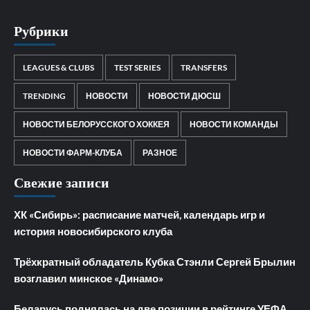
Рубрики
LEAGUES & CLUBS
TEST SERIES
TRANSFERS
TRENDING
НОВОСТИ
НОВОСТИ ДЮСШ
НОВОСТИ БЕЛОРУССКОГО ХОККЕЯ
НОВОСТИ КОМАНДЫ
НОВОСТИ ФАРМ-КЛУБА
РАЗНОЕ
Свежие записи
ХК «Сибирь»: расписание матчей, календарь игр и
история новосибирского клуба
Трёхкратный обладатель Кубка Стэнли Сергей Брылин
возглавил минское «Динамо»
Беларусь поднялась на две позиции в рейтинге УЕФА