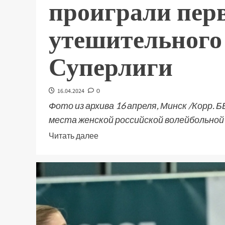
проиграли пер
утешительного
Суперлиги
16.04.2024
0
Фото из архива 16 апреля, Минск /Корр. Б
места женской российской волейбольной С
Читать далее