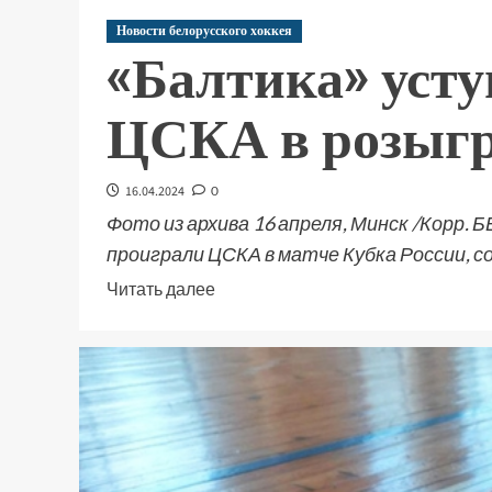
Новости белорусского хоккея
«Балтика» уст
ЦСКА в розыгр
16.04.2024
0
Фото из архива 16 апреля, Минск /Корр.
проиграли ЦСКА в матче Кубка России, 
Читать далее