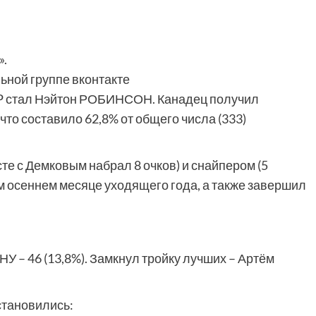
».
ьной группе вконтакте
P стал Нэйтон РОБИНСОН. Канадец получил
то составило 62,8% от общего числа (333)
е с Демковым набрал 8 очков) и снайпером (5
 осеннем месяце уходящего года, а также завершил
 – 46 (13,8%). Замкнул тройку лучших – Артём
становились: