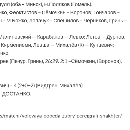
уля (оба – Минск), Н.Поляков (Гомель).
о, Феоктистов – Сёмочкин – Воронов; Гончаров –
ч – М.Божко, Лопачук – Спешилов – Черников; Гринь –
алиновский — Карабанов — Левко; Летов — Дурнов,
 Кярмениеми, Левша — Михалёв (К) — Кунцевич;
нко.
ев (Печур, Гринь), 26:29. 2:1 –Сёмочкин, (Воронов),
ич) – 4 (2+0+2) (Видгрен, Михалёв).
 – ДОСТАНКО.
/matchi/volevaya-pobeda-zubry-pereigrali-shakhter/