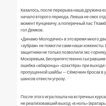
Казалось, после перерыва наша дружина ещ
начало второго периода. Левша не смог отд
момент Кунцевичу, а поперечный пас TКам
гол Демков.
«Динамо-Молодечно» в это время много двиг
«зубрам» не помогли сами наши хоккеисты.
защитники не только позволили экс-горняку
Мохоревым, беспрепятственно сыгравшим 
ошибка «абаронцы» «Шахтёра» при выходе 
пропущенной шайбы — Сёмочкин бросак в 
шансов отвести угрозу.
После этого игра пошла на встречных курса
не реализовавший выход «в ноль» (вратарь 