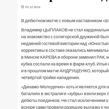
05.12.2016
В дебютном матче с новым наставником «Ш
Владимир ЦЫПЛАКОВ не стал кардинально 
на знакомство с солигорской дружиной бы
недавней гостевой виктории над «Юностью
коррективы в составе оказались минимальн
в Минске КАРЕВА в обороне заменил РАК, 
кубка сослали на время в фарм-клуб. Илья 
и в прошлом матче АНДРУЩЕНКО, который 
четвёртой тройке нападения.
«Динамо-Молодечно» хоть и является для 
баталиях в экстралиге «зубры» взяли верх 
дебюты поединков. Не стал исключением от
вскоре сами провели разящую вылазку к чу