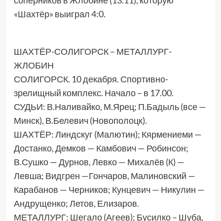
соперников в Жлобине (13.11), которую
«Шахтёр» выиграл 4:0.
ШАХТЁР-СОЛИГОРСК – МЕТАЛЛУРГ-
ЖЛОБИН
СОЛИГОРСК. 10 декабря. Спортивно-
зрелищный комплекс. Начало – в 17.00.
СУДЬИ: В.Наливайко, М.Ярец; П.Бадыль (все —
Минск), В.Белевич (Новополоцк).
ШАХТЁР: Линдскуг (Малютин); Кярмениеми —
Достанко, Демков — Камбович — Робинсон;
В.Сушко — Дурнов, Левко — Михалёв (К) —
Левша; Видгрен —Гончаров, Малиновский —
Карабанов — Черников; Кунцевич — Никулин —
Андрущенко; Летов, Елизаров.
МЕТАЛЛУРГ: Шегало (Агеев); Бусилко – Шуба,