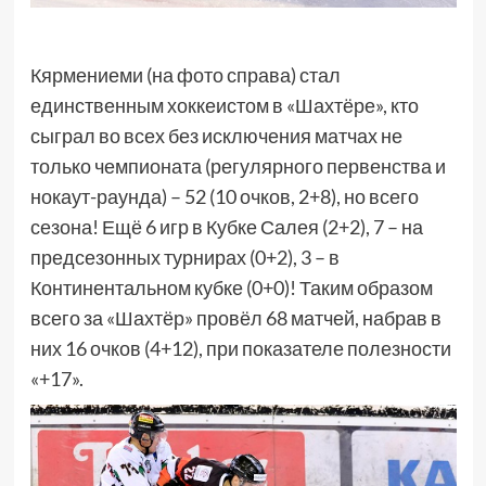
Кярмениеми (на фото справа) стал
единственным хоккеистом в «Шахтёре», кто
сыграл во всех без исключения матчах не
только чемпионата (регулярного первенства и
нокаут-раунда) – 52 (10 очков, 2+8), но всего
сезона! Ещё 6 игр в Кубке Салея (2+2), 7 – на
предсезонных турнирах (0+2), 3 – в
Континентальном кубке (0+0)! Таким образом
всего за «Шахтёр» провёл 68 матчей, набрав в
них 16 очков (4+12), при показателе полезности
«+17».