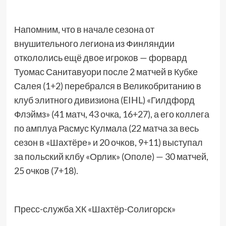
Напомним, что в начале сезона от
внушительного легиона из Финляндии
откололись ещё двое игроков — форвард
Туомас Санитавуори после 2 матчей в Кубке
Салея (1+2) перебрался в Великобританию в
клуб элитного дивизиона (EIHL) «Гилдфорд
Флэймз» (41 матч, 43 очка, 16+27), а его коллега
по амплуа Расмус Кулмала (22 матча за весь
сезон в «Шахтёре» и 20 очков, 9+11) выступал
за польский клбу «Орлик» (Ополе) — 30 матчей,
25 очков (7+18).
Пресс-служба ХК «Шахтёр-Солигорск»