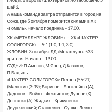
плоды. В ворота «Шахтера» было заброшено 5
шайб.
А наша команда завтра отправится в город на
Соже, где 5 октября померится силами в ХК
«Гомель». Начало поединка – 17.00.
ХК «МЕТАЛЛУРГ-ЖЛОБИН» — ХК «ШАХТЕР-
СОЛИГОРСК» — 5:1 (1:0, 1:1, 3:0)
ЖЛОБИН. 3 октября. ЛД «Металлург». 533
зрителя. Начало – 19.00.
СУДЬИ: П.Амосов, М.Ярец, Д.Казаков,
П.Бадыль.
«ШАХТЕР-СОЛИГОРСК»: Петров (56:21)
(Малютин (3:39); Борисов – Боголейша (А),
Дадонов – Бойко – Феклистов; Дурнов (К) –
Достанко (А), Жидких – Крикуненко –
Двуреченский; Станкевич – Сушко, Левко –