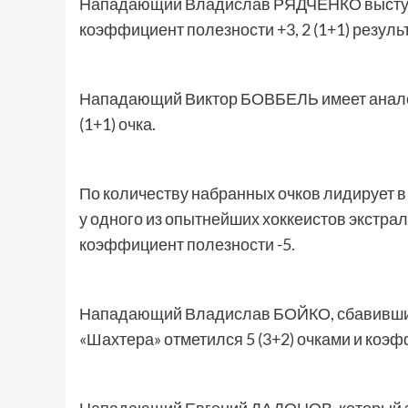
Нападающий Владислав РЯДЧЕНКО выступал
коэффициент полезности +3, 2 (1+1) резуль
Нападающий Виктор БОВБЕЛЬ имеет аналог
(1+1) очка.
По количеству набранных очков лидирует 
у одного из опытнейших хоккеистов экстрали
коэффициент полезности -5.
Нападающий Владислав БОЙКО, сбавивший
«Шахтера» отметился 5 (3+2) очками и коэ