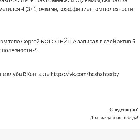
ключил контракт с минским «Динамо», сыграл за
отметился 4 (3+1) очками, коэффициентом полезности
ом топе Сергей БОГОЛЕЙША записал в свой актив 5
 полезности -5.
е клуба ВКонтакте https://vk.com/hcshahterby
Следующий:
Долгожданная победа!