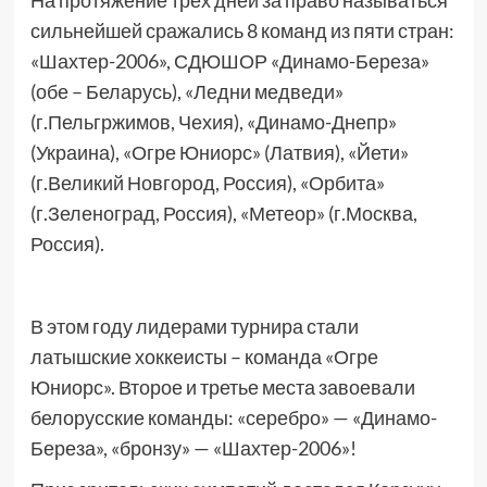
На протяжение трех дней за право называться
сильнейшей сражались 8 команд из пяти стран:
«Шахтер-2006», СДЮШОР «Динамо-Береза»
(обе – Беларусь), «Ледни медведи»
(г.Пельгржимов, Чехия), «Динамо-Днепр»
(Украина), «Огре Юниорс» (Латвия), «Йети»
(г.Великий Новгород, Россия), «Орбита»
(г.Зеленоград, Россия), «Метеор» (г.Москва,
Россия).
В этом году лидерами турнира стали
латышские хоккеисты – команда «Огре
Юниорс». Второе и третье места завоевали
белорусские команды: «серебро» — «Динамо-
Береза», «бронзу» — «Шахтер-2006»!