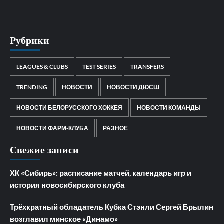
Рубрики
LEAGUES & CLUBS
TEST SERIES
TRANSFERS
TRENDING
НОВОСТИ
НОВОСТИ ДЮСШ
НОВОСТИ БЕЛОРУССКОГО ХОККЕЯ
НОВОСТИ КОМАНДЫ
НОВОСТИ ФАРМ-КЛУБА
РАЗНОЕ
Свежие записи
ХК «Сибирь»: расписание матчей, календарь игр и
история новосибирского клуба
Трёхкратный обладатель Кубка Стэнли Сергей Брылин
возглавил минское «Динамо»