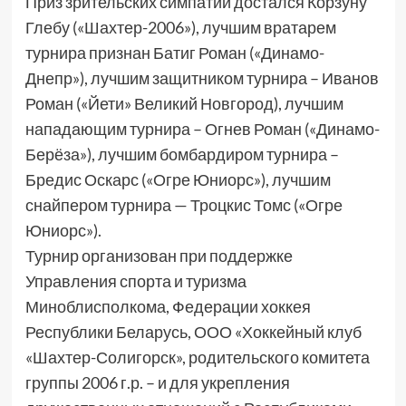
Приз зрительских симпатий достался Корзуну
Глебу («Шахтер-2006»), лучшим вратарем
турнира признан Батиг Роман («Динамо-
Днепр»), лучшим защитником турнира – Иванов
Роман («Йети» Великий Новгород), лучшим
нападающим турнира – Огнев Роман («Динамо-
Берёза»), лучшим бомбардиром турнира –
Бредис Оскарс («Огре Юниорс»), лучшим
снайпером турнира — Троцкис Томс («Огре
Юниорс»).
Турнир организован при поддержке
Управления спорта и туризма
Миноблисполкома, Федерации хоккея
Республики Беларусь, ООО «Хоккейный клуб
«Шахтер-Солигорск», родительского комитета
группы 2006 г.р. – и для укрепления