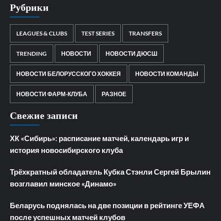
Рубрики
LEAGUES & CLUBS
TEST SERIES
TRANSFERS
TRENDING
НОВОСТИ
НОВОСТИ ДЮСШ
НОВОСТИ БЕЛОРУССКОГО ХОККЕЯ
НОВОСТИ КОМАНДЫ
НОВОСТИ ФАРМ-КЛУБА
РАЗНОЕ
Свежие записи
ХК «Сибирь»: расписание матчей, календарь игр и
история новосибирского клуба
Трёхкратный обладатель Кубка Стэнли Сергей Брылин
возглавил минское «Динамо»
Беларусь поднялась на две позиции в рейтинге УЕФА
после успешных матчей клубов