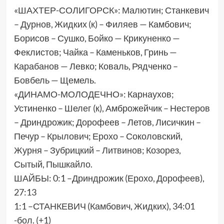
«ШАХТЕР-СОЛИГОРСК»: Малютин; Станкевич
– Дурнов, Жидких (к) – Филяев — Камбович;
Борисов – Сушко, Бойко — Крикуненко —
Феклистов; Чайка – Каменьков, Гринь —
Карабанов — Левко; Коваль, Рядченко –
Бовбель — Щемель.
«ДИНАМО-МОЛОДЕЧНО»: Карнаухов;
Устиненко – Шелег (к), Амброжейчик – Нестеров
– Дриндрожик; Дорофеев – Летов, Лисичкин –
Печур – Крылович; Ерохо – Соколовский,
Журня – Зубрицкий – Литвинов; Козорез,
Сытый, Пышкайло.
ШАЙБЫ: 0:1 –Дриндрожик (Ерохо, Дорофеев),
27:13
1:1 –СТАНКЕВИЧ (Камбович, Жидких), 34:01
-бол. (+1)