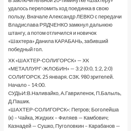
В заключительной 20-тиминутке «Шахтеру»
удалось переломить ход поединка в свою
пользу. Вначале Александр ЛЕВКО с передачи
Владислава РЯДЧЕНКО замкнул дальнюю
штангу, а потом отличился и новичок
«Шахтера» Данила КАРАБАНЬ, забивший
победный гол.
ХК «ШАХТЕР-СОЛИГОРСК» — ХК
«МЕТАЛЛУРГ-ЖЛОБИН» — 3:2 (0:0, 1:2, 2:0)
СОЛИГОРСК. 25 января. СЗК. 980 зрителей.
Начало – 14:00.
СУДЬИ:В.Наливайко, А.Гавриленок, П.Балыль,
Д.Пашик.
«ШАХТЕР-СОЛИГОРСК»: Петров; Боголейша
(к) – Чайка, Жидких – Филяев — Камбович;
Казнадей — Сушко, Пуголовкин – Карабанов —