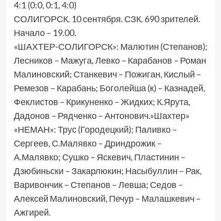
4:1 (0:0, 0:1, 4:0)
СОЛИГОРСК. 10 сентября. СЗК. 690 зрителей.
Начало – 19.00.
«ШАХТЕР-СОЛИГОРСК»: Малютин (Степанов);
Лесников – Мажуга, Левко – Карабанов – Роман
Малиновский; Станкевич – Пожиган, Кислый –
Ремезов – Карабань; Боголейша (к) – Казнадей,
Феклистов – Крикуненко – Жидких; К.Ярута,
Дадонов – Рядченко – Антонович.»Шахтер»
«НЕМАН»: Трус (Городецкий); Паливко –
Сергеев, С.Малявко – Дриндрожик –
А.Малявко; Сушко – Яскевич, Пластинин –
Дзюбиньски – Закарлюкин; Насыбуллин – Рак,
Варивончик – Степанов – Левша; Седов –
Алексей Малиновский, Печур – Малашкевич –
Ажгирей.