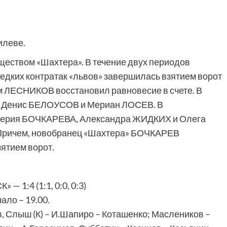
илеве.
еством «Шахтера». В течение двух периодов
редких контратак «львов» завершилась взятием ворот
м ЛЕСНИКОВ восстановил равновесие в счете. В
е Денис БЕЛОУСОВ и Мериан ЛОСЕВ. В
алерия БОЧКАРЕВА, Александра ЖИДКИХ и Олега
 Причем, новобранец «Шахтера» БОЧКАРЕВ
зятием ворот.
1:4 (1:1, 0:0, 0:3)
ало – 19.00.
, Слыш (К) – И.Шапиро – Коташенко; Маслеников –