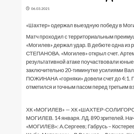
06.03.2021
«Шахтер» одержал выездную победу в Мог
Матч проходил с территориальным преимущ
«Могилев» держал удар. В дебюте одна из 
СТЕПАНОВА. «Могилев» открыл счет. Арте
результативной атаке поучаствовали юны
заключительно 20-тиминутке усилиями В
ПОЖИНАНА «горняки» довели счет до 4:1.
отметился и точным пасом перед третьим в
ХК «МОГИЛЕВ» — ХК «ШАХТЕР-СОЛИГОРСК» — 
МОГИЛЕВ. 14 января. ЛД. 890 зрителей. Нач
«МОГИЛЕВ»: А.Сергеев; Габрусь – Костерев