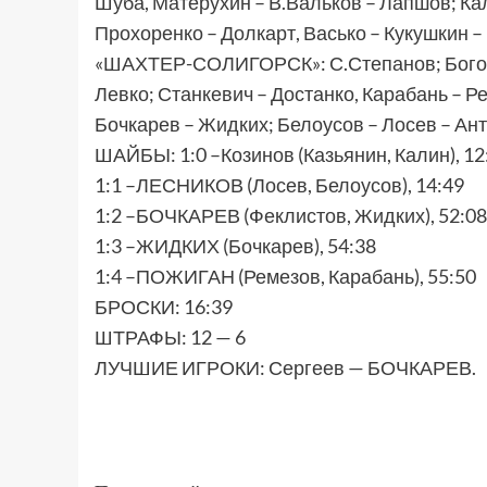
Шуба, Матерухин – В.Вальков – Лапшов; Кал
Прохоренко – Долкарт, Васько – Кукушкин –
«ШАХТЕР-СОЛИГОРСК»: С.Степанов; Боголе
Левко; Станкевич – Достанко, Карабань – Р
Бочкарев – Жидких; Белоусов – Лосев – Ан
ШАЙБЫ: 1:0 –Козинов (Казьянин, Калин), 12
1:1 –ЛЕСНИКОВ (Лосев, Белоусов), 14:49
1:2 –БОЧКАРЕВ (Феклистов, Жидких), 52:08
1:3 –ЖИДКИХ (Бочкарев), 54:38
1:4 –ПОЖИГАН (Ремезов, Карабань), 55:50
БРОСКИ: 16:39
ШТРАФЫ: 12 — 6
ЛУЧШИЕ ИГРОКИ: Сергеев — БОЧКАРЕВ.