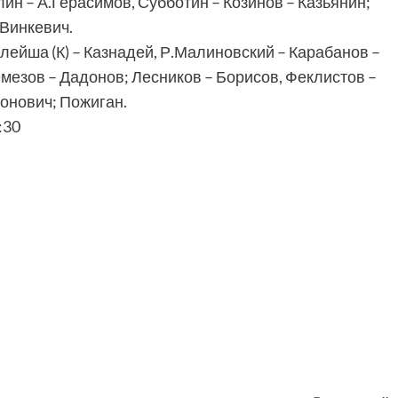
ин – А.Герасимов, Субботин – Козинов – Казьянин;
 Винкевич.
йша (К) – Казнадей, Р.Малиновский – Карабанов –
емезов – Дадонов; Лесников – Борисов, Феклистов –
тонович; Пожиган.
:30