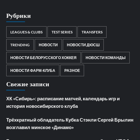
Рубрики
LEAGUES & CLUBS
TEST SERIES
TRANSFERS
TRENDING
НОВОСТИ
НОВОСТИ ДЮСШ
НОВОСТИ БЕЛОРУССКОГО ХОККЕЯ
НОВОСТИ КОМАНДЫ
НОВОСТИ ФАРМ-КЛУБА
РАЗНОЕ
Свежие записи
ХК «Сибирь»: расписание матчей, календарь игр и
история новосибирского клуба
Трёхкратный обладатель Кубка Стэнли Сергей Брылин
возглавил минское «Динамо»