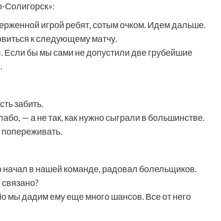
-Солигорск»:
ерженной игрой ребят, сотым очком. Идем дальше.
овиться к следующему матчу.
л. Если бы мы сами не допустили две грубейшие
.
ть забить.
слабо, — а не так, как нужно сыграли в большинстве.
 попереживать.
о начал в нашей команде, радовал болельщиков.
о связано?
 Но мы дадим ему еще много шансов. Все от него