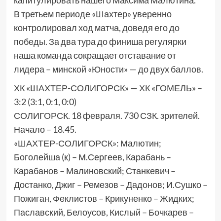
капитулировать нашего Максима Малютина.
В третьем периоде «Шахтер» уверенно
контролировал ход матча, доведя его до
победы. За два тура до финиша регулярки
наша команда сокращает отставание от
лидера – минской «Юности» — до двух баллов.
ХК «ШАХТЕР-СОЛИГОРСК» — ХК «ГОМЕЛЬ» –
3:2 (3:1, 0:1, 0:0)
СОЛИГОРСК. 18 февраля. 730 СЗК. зрителей.
Начало – 18.45.
«ШАХТЕР-СОЛИГОРСК»: Малютин;
Боголейша (к) – М.Сергеев, Карабань –
Карабанов – Малиновский; Станкевич –
Достанко, Джиг – Ремезов – Дадонов; И.Сушко –
Пожиган, Феклистов – Крикуненко – Жидких;
Паславский, Белоусов, Кислый – Бочкарев –