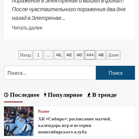
поражение в Электренае и вышел в финал!
После чувствительного поражения два дня
назад в Элетренае...
Читать далее
Назад
1
…
441
442
443
444
445
Далее
Последнее
Популярное
В тренде
Разное
ХК «Сибирь»: расписание матчей,
календарь игр и история
новосибирского клуба