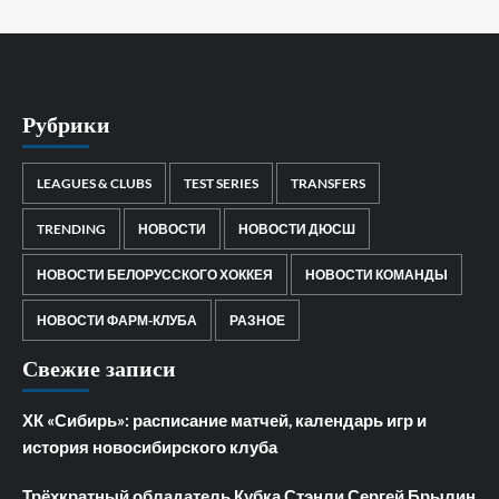
Рубрики
LEAGUES & CLUBS
TEST SERIES
TRANSFERS
TRENDING
НОВОСТИ
НОВОСТИ ДЮСШ
НОВОСТИ БЕЛОРУССКОГО ХОККЕЯ
НОВОСТИ КОМАНДЫ
НОВОСТИ ФАРМ-КЛУБА
РАЗНОЕ
Свежие записи
ХК «Сибирь»: расписание матчей, календарь игр и
история новосибирского клуба
Трёхкратный обладатель Кубка Стэнли Сергей Брылин