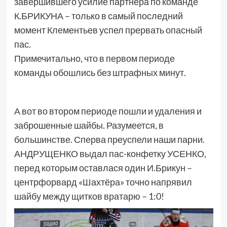
завершившего усилие партнёра по команде
К.БРИКУНА – только в самый последний
момент Клементьев успел прервать опасный
пас.
Примечитально, что в первом периоде
команды обошлись без штрафных минут.
А вот во втором периоде пошли и удаления и
заброшенные шайбы. Разумеется, в
большинстве. Сперва преуспели наши парни.
АНДРУЩЕНКО выдал пас-конфетку УСЕНКО,
перед которым оставлася один И.Брикун –
центрфорвард «Шахтёра» точно напрявил
шайбу между щитков вратарю – 1:0!