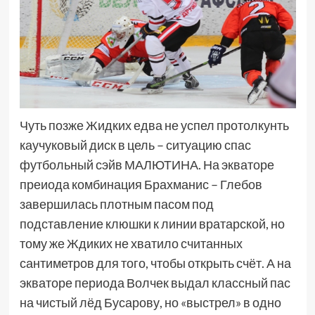
Чуть позже Жидких едва не успел протолкунть
каучуковый диск в цель – ситуацию спас
футбольный сэйв МАЛЮТИНА. На экваторе
преиода комбинация Брахманис – Глебов
завершилась плотным пасом под
подставление клюшки к линии вратарской, но
тому же Ждиких не хватило считанных
сантиметров для того, чтобы открыть счёт. А на
экваторе периода Волчек выдал классный пас
на чистый лёд Бусарову, но «выстрел» в одно