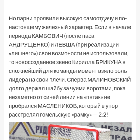
Но парни проявили высокую самоотдачу и по-
настоящему железный характер. Если в начале
периода КАМБОВИЧ (после паса
АНДРУЩЕНКО) и ЛЕВША (при реализации
«лишнего») свои возмоности не использовали,
то новосозданное звено Кирилла БРИКУНА в
сложнейший для команды момент взяло роль
лидера на свои плечи. Сперва МАЛИНОВСКИЙ
долго держал шайбу за чуими воротами, пока
незаметно от синей линии на «пятак» не
пробрался МАСЛЕНИКОВ, который в упор
расстрелял гомельскую «рамку» — 2:2!