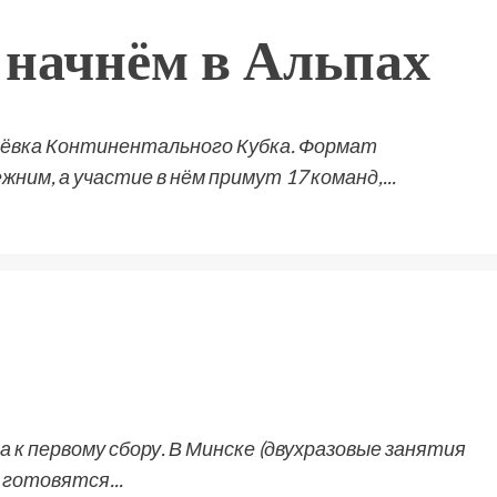
 начнём в Альпах
ьёвка Континентального Кубка. Формат
им, а участие в нём примут 17 команд,...
 к первому сбору. В Минске (двухразовые занятия
 готовятся...