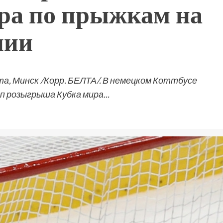
ира по прыжкам на
нии
та, Минск /Корр. БЕЛТА/. В немецком Коттбусе
 розыгрыша Кубка мира...