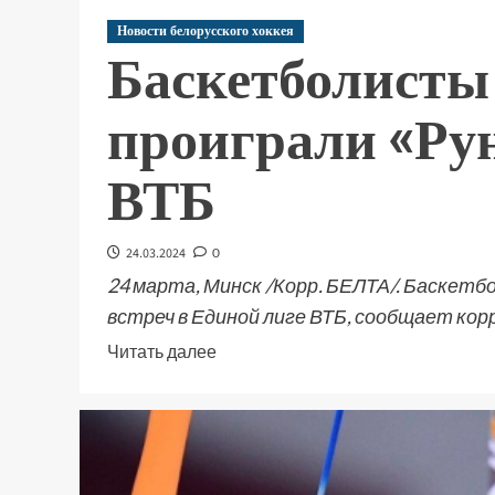
Новости белорусского хоккея
Баскетболист
проиграли «Рун
ВТБ
24.03.2024
0
24 марта, Минск /Корр. БЕЛТА/. Баскет
встреч в Единой лиге ВТБ, сообщает кор
Читать далее