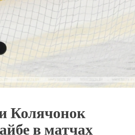
 и Колячонок
айбе в матчах