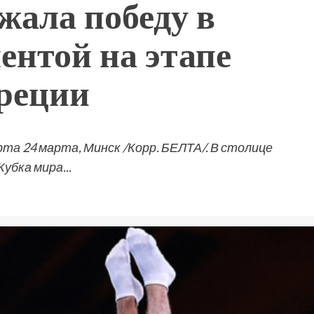
жала победу в
ентой на этапе
Греции
рта 24 марта, Минск /Корр. БЕЛТА/. В столице
убка мира...