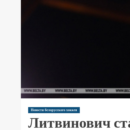
Новости белорусского хоккея
Литвинович ст