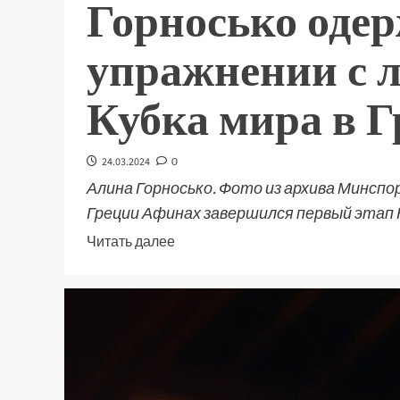
Горносько одер
упражнении с л
Кубка мира в 
24.03.2024
0
Алина Горносько. Фото из архива Минспо
Греции Афинах завершился первый этап К
Читать далее