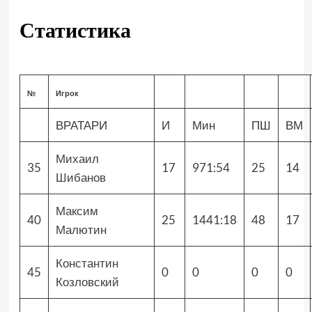
Статистика
№
Игрок
ВРАТАРИ
И
Мин
ПШ
ВМ
Михаил
35
17
971:54
25
14
Шибанов
Максим
40
25
1441:18
48
17
Малютин
Константин
45
0
0
0
0
Козловский