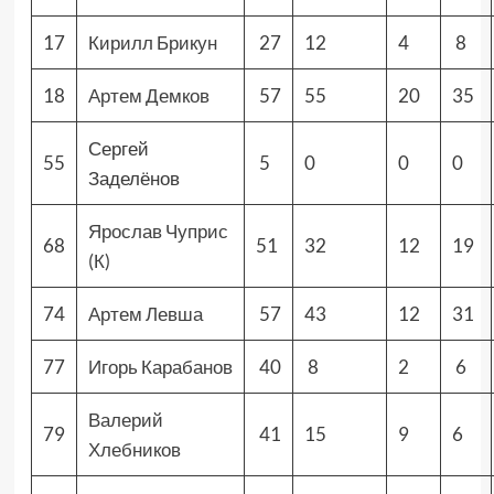
17
Кирилл Брикун
27
12
4
8
18
Артем Демков
57
55
20
35
Сергей
55
5
0
0
0
Заделёнов
Ярослав Чуприс
68
51
32
12
19
(К)
74
Артем Левша
57
43
12
31
77
Игорь Карабанов
40
8
2
6
Валерий
79
41
15
9
6
Хлебников