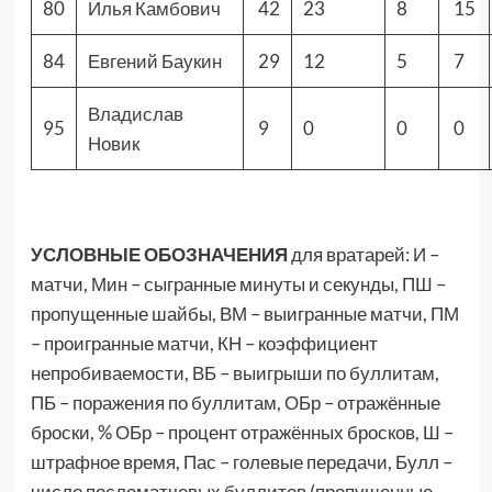
80
Илья Камбович
42
23
8
15
84
Евгений Баукин
29
12
5
7
Владислав
95
9
0
0
0
Новик
УСЛОВНЫЕ ОБОЗНАЧЕНИЯ
для вратарей: И –
матчи, Мин – сыгранные минуты и секунды, ПШ –
пропущенные шайбы, ВМ – выигранные матчи, ПМ
– проигранные матчи, КН – коэффициент
непробиваемости, ВБ – выигрыши по буллитам,
ПБ – поражения по буллитам, ОБр – отражённые
броски, % ОБр – процент отражённых бросков, Ш –
штрафное время, Пас – голевые передачи, Булл –
число послематчевых буллитов (пропущенные