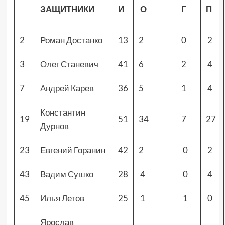
ЗАЩИТНИКИ
И
О
Г
П
2
Роман Достанко
13
2
0
2
3
Олег Станевич
41
6
2
4
7
Андрей Карев
36
5
1
4
Константин
19
51
34
7
27
Дурнов
23
Евгений Горанин
42
2
0
2
43
Вадим Сушко
28
4
0
4
45
Илья Летов
25
1
1
0
Ярослав