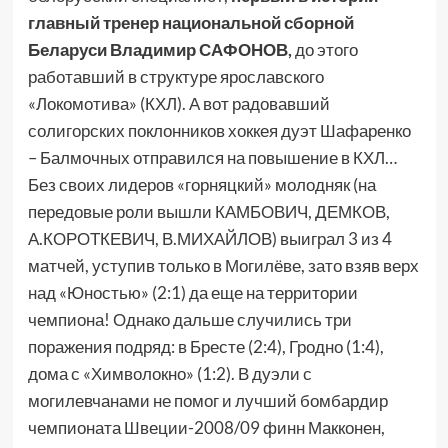
главный тренер национальной сборной
Беларуси Владимир САФОНОВ,
до этого
работавший в структуре ярославского
«Локомотива» (КХЛ). А вот радовавший
солигорских поклонников хоккея дуэт Шафаренко
– Балмочных отправился на повышение в КХЛ…
Без своих лидеров «горняцкий» молодняк (на
передовые роли вышли КАМБОВИЧ, ДЕМКОВ,
А.КОРОТКЕВИЧ, В.МИХАЙЛОВ) выиграл 3 из 4
матчей, уступив только в Могилёве, зато взяв верх
над «Юностью» (2:1) да еще на территории
чемпиона! Однако дальше случились три
поражения подряд: в Бресте (2:4), Гродно (1:4),
дома с «Химволокно» (1:2). В дуэли с
могилевчанами не помог и лучший бомбардир
чемпионата Швеции-2008/09 финн Макконен,