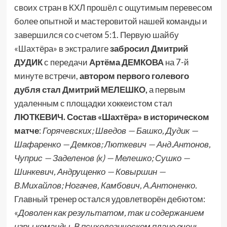
своих стран в КХЛ прошёл с ощутимым перевесом
более опытной и мастеровитой нашей команды и
завершился со счетом 5:1. Первую шайбу
«Шахтёра» в экстралиге
забросил Дмитрий
ДУДИК
с передачи
Артёма ДЕМКОВА
на 7-й
минуте встречи,
автором первого голевого
дубля стал Дмитрий МЕЛЕШКО,
а первым
удаленным с площадки хоккеистом стал
ЛЮТКЕВИЧ.
Состав «Шахтёра» в историческом
матче
:
Горячевских; Шведов — Башко, Дудик —
Шафаренко — Демков; Люткевич — Анд.Антонов,
Чуприс — Заделенов (к) — Мелешко; Сушко —
Шинкевич, Андрущенко — Ковыршин —
В.Михайлов; Ногачев, Камбович, А.Антоненко.
Главный тренер остался удовлетворён дебютом:
«
Доволен как результатом, так и содержанием
игры команды. В психологическом плане очень