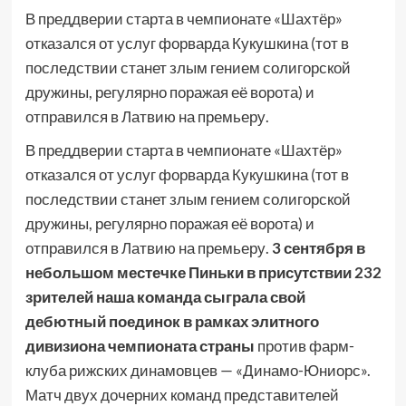
В преддверии старта в чемпионате «Шахтёр»
отказался от услуг форварда Кукушкина (тот в
последствии станет злым гением солигорской
дружины, регулярно поражая её ворота) и
отправился в Латвию на премьеру.
В преддверии старта в чемпионате «Шахтёр»
отказался от услуг форварда Кукушкина (тот в
последствии станет злым гением солигорской
дружины, регулярно поражая её ворота) и
отправился в Латвию на премьеру.
3 сентября в
небольшом местечке Пиньки в присутствии 232
зрителей наша команда сыграла свой
дебютный поединок в рамках элитного
дивизиона чемпионата страны
против фарм-
клуба рижских динамовцев — «Динамо-Юниорс».
Матч двух дочерних команд представителей