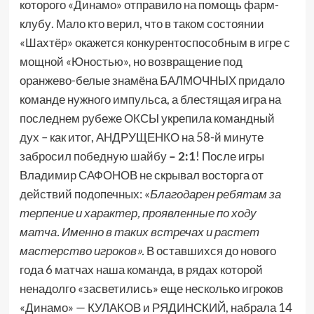
которого «Динамо» отправило на помощь фарм-
клубу. Мало кто верил, что в таком состоянии
«Шахтёр» окажется конкурентоспособным в игре с
мощной «Юностью», но возвращение под
оранжево-белые знамёна БАЛМОЧНЫХ придало
команде нужного импульса, а блестящая игра на
последнем рубеже ОКСЫ укрепила командный
дух – как итог, АНДРУЩЕНКО на 58-й минуте
забросил победную шайбу
– 2:1
! После игры
Владимир САФОНОВ не скрывал восторга от
действий подопечных: «
Благодарен ребятам за
терпение и характер, проявленные по ходу
матча. Именно в таких встречах и растет
мастерство игроков».
В оставшихся до нового
года 6 матчах наша команда, в рядах которой
ненадолго «засветились» еще несколько игроков
«Динамо» — КУЛАКОВ и РЯДИНСКИЙ, набрала 14