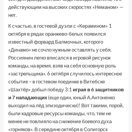
действующим на высоких скоростях «Неманом» —
нет.
К счастью, в гостевой дуэли с «Керамином» 1
октября в рядах оранжево-белых появился
известный форвард Балмочных, которого
«Динамо» не сочло нужным оставлять у себя.
Россиянин легко вписался в игровой рисунок
команды, на время, взяв на себя основную роль
«застрельщика». 6 октября случилось интересное
событие – в гостевом поединке в Витебске
«Шахтёр» добыл победу 3:1
играя в 6 защитников
и 7 нападающих
(еще один, юный А.Антоненко
выходил на лёд эпизодически)! Вот такими, порой,
были кадровые ресурсы команды, что, тем не
менее не повлияло на снижение боевого духа
«горняков». В середине октября в Солигорск