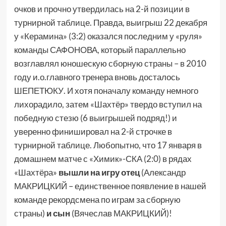
очков и прочно утвердилась на 2-й позиции в
турнирной таблице. Правда, выигрыш 22 декабря
у «Керамина» (3:2) оказался последним у «руля»
команды САФОНОВА, который параллельно
возглавлял юношескую сборную страны – в 2010
году и.о.главного тренера вновь досталось
ШЕПЕТЮКУ.
И хотя поначалу команду немного
лихорадило, затем «Шахтёр» твердо вступил на
победную стезю (6 выигрышей подряд!) и
уверенно финишировал на 2-й строчке в
турнирной
таблице. Любопытно, что 17 января в
домашнем матче с «Химик»-СКА (2:0) в рядах
«Шахтёра»
вышли на игру отец
(Александр
МАКРИЦКИЙ – единственное появление в нашей
команде рекордсмена по играм за сборную
страны)
и сын
(Вячеслав МАКРИЦКИЙ)!