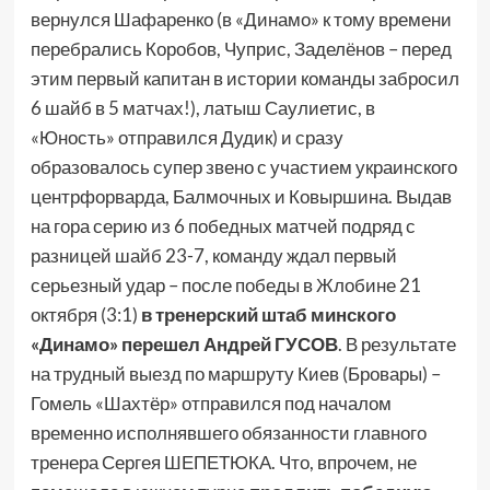
вернулся Шафаренко (в «Динамо» к тому времени
перебрались Коробов, Чуприс, Заделёнов – перед
этим первый капитан в истории команды забросил
6 шайб в 5 матчах!), латыш Саулиетис, в
«Юность» отправился Дудик) и сразу
образовалось супер звено с участием украинского
центрфорварда, Балмочных и Ковыршина. Выдав
на гора серию из 6 победных матчей подряд
с
разницей шайб 23-7, команду ждал первый
серьезный удар – после победы в Жлобине 21
октября (3:1)
в тренерский штаб минского
«Динамо» перешел Андрей ГУСОВ
. В результате
на трудный выезд по маршруту Киев (Бровары) –
Гомель «Шахтёр» отправился под началом
временно исполнявшего обязанности главного
тренера Сергея ШЕПЕТЮКА. Что, впрочем, не