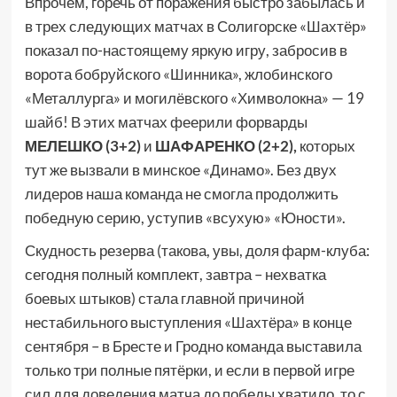
Впрочем, горечь от поражения быстро забылась и
в трех следующих матчах в Солигорске «Шахтёр»
показал по-настоящему яркую игру, забросив в
ворота бобруйского «Шинника», жлобинского
«Металлурга» и могилёвского «Химволокна» — 19
шайб! В этих матчах феерили форварды
МЕЛЕШКО (3+2)
и
ШАФАРЕНКО (2+2),
которых
тут же вызвали в минское «Динамо». Без двух
лидеров наша команда не смогла продолжить
победную серию, уступив «всухую» «Юности».
Скудность резерва (такова, увы, доля фарм-клуба:
сегодня полный комплект, завтра – нехватка
боевых штыков) стала главной причиной
нестабильного выступления «Шахтёра» в конце
сентября – в Бресте и Гродно команда выставила
только три полные пятёрки, и если в первой игре
сил для доведения матча до победы хватило, то с