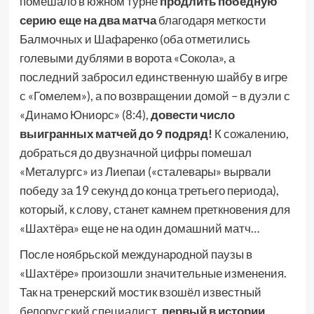
помешало в южном турне
продлить победную
серию еще на два матча
благодаря меткости
Балмочных и Шафаренко (оба отметились
голевыми дублями в ворота «Сокола», а
последний забросил единственную шайбу в игре
с «Гомелем»), а по возвращении домой – в дуэли с
«Динамо Юниорс» (8:4),
довести число
выигранных матчей до 9 подряд!
К сожалению,
добраться до двузначной цифры помешал
«Металургс» из Лиепаи («сталевары» вырвали
победу за 19 секунд до конца третьего периода),
который, к слову, станет камнем преткновения для
«Шахтёра» еще не на один домашний матч…
После ноябрьской международной паузы в
«Шахтёре» произошли значительные изменения.
Так на тренерский мостик взошёл известный
белорусский специалист,
первый в истории