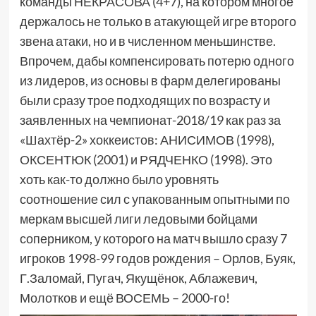
команды НЕКРАСОВА (4+7), на котором многое
держалось не только в атакующей игре второго
звена атаки, но и в численном меньшинстве.
Впрочем, дабы компенсировать потерю одного
из лидеров, из основы в фарм делегированы
были сразу трое подходящих по возрасту и
заявленных на чемпионат-2018/19 как раз за
«Шахтёр-2» хоккеистов: АНИСИМОВ (1998),
ОКСЕНТЮК (2001) и РЯДЧЕНКО (1998). Это
хоть как-то должно было уровнять
соотношение сил с упакованным опытными по
меркам высшей лиги ледовыми бойцами
соперником, у которого на матч вышло сразу 7
игроков 1998-99 годов рождения – Орлов, Буяк,
Г.Заломай, Пугач, Якущёнок, Аблажевич,
Молотков и ещё ВОСЕМЬ – 2000-го!