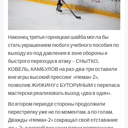
Наконец третья горняцкая шайба могла бы
стать украшением любого учебного пособия по
выходу из-под давления в зоне обороны и
быстрого перехода в атаку – СНЫТКО,
КОВЕЛЬ, КАМБУЛОВ на раз-два-три оставили
вне игры высокий прессинг «Неман-2»,
позволив ЖИЖИНУ с БУТОРИНЫМ с перепаса
мастерски реализовать выход «два в один».
Во втором периоде стороны продолжили
перестрелку уже не по моментам, а по голам.
Дважды «Неман-2» сокращал своё отставание
до «-2» и всякий раз наши парни возвращали