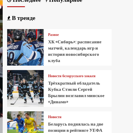
В тренде
Разное
ХК «Сибирь»: расписание
матчей, календарь игр и
история новосибирского
клуба
Новости белорусского хоккея
Трёхкратный обладатель
Кубка Стэнли Сергей
Брылин возглавил минское
«Динамо»
Новости
Беларусь поднялась на две
позиции в рейтинге УЕФА