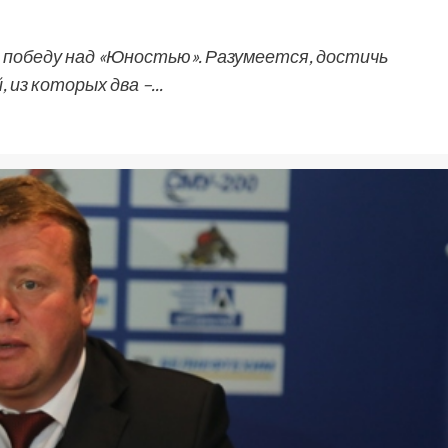
е победу над «Юностью». Разумеется, достичь
 из которых два –...