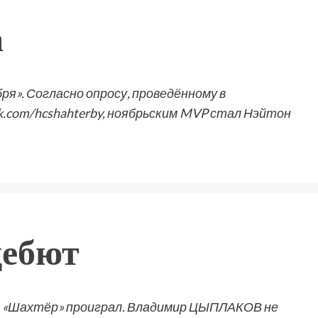
а
ря». Согласно опросу, проведённому в
k.com/hcshahterby, ноябрьским MVP стал Нэйтон
дебют
м «Шахтёр» проиграл. Владимир ЦЫПЛАКОВ не