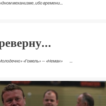
дном механизме, ибо времени...
ереверну…
лодечно» «Гомель» — «Неман» ...