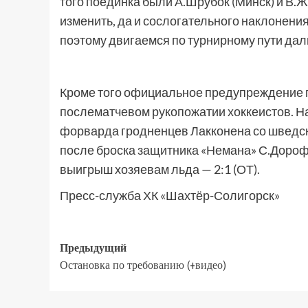
того поединка были А.Шрубок (Минск) и В.Ж
изменить, да и сослогательного наклонения
поэтому двигаемся по турнирному пути дал
Кроме того официальное предупреждение п
послематчевом рукопожатии хоккеистов. Н
форварда гродненцев Лакконена со шведс
после броска защитника «Немана» С.Дорофе
выигрыш хозяевам льда — 2:1 (ОТ).
Пресс-служба ХК «Шахтёр-Солигорск»
Предыдущий
Остановка по требованию (+видео)