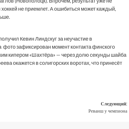
аглов (Новополоцк). Впрочем, результат уже не
 хоккей не приемлет. А ошибиться может каждый,
ьше.
олучил Кевин Линдскуг за неучастие в
а фото зафиксирован момент контакта финского
ким кипером «Шахтёра» — через долю секунды шайба
ева окажется в солигорских воротах, что принесёт
Следующий:
Реванш у чемпиона