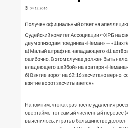
04.12.2016
Получен официальный ответ на апелляцию 
Судейский комитет Ассоциации ФХРБ на св
двум эпизодам поединка «Неман» — «Шахтё
а) Малый штраф на нападающего «Шахтёра»
ошибочно. В этом случае должен быть налож
владеющего шайбой» на вратаря «Немана»
б) Взятие ворот на 62:16 засчитано верно, с
взятие ворот засчитывается».
Напомним, что как раз после удаления росс
овертайме тот самый численный перевес («4
выяснилось, играть в большинстве должен 