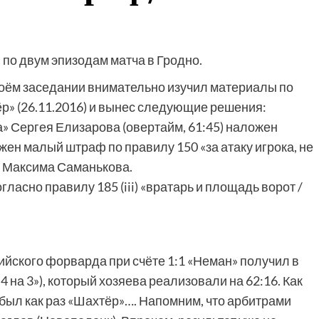
по двум эпизодам матча в Гродно.
оём заседании внимательно изучил материалы по
р» (26.11.2016) и вынес следующие решения:
 Сергея Елизарова (овертайм, 61:45) наложен
ен малый штраф по правилу 150 «за атаку игрока, не
 Максима Саманькова.
огласно правилу 185 (iii) «вратарь и площадь ворот /
ийского форварда при счёте 1:1 «Неман» получил в
 на 3»), который хозяева реализовали на 62:16. Как
был как раз «Шахтёр»…. Напомним, что арбитрами