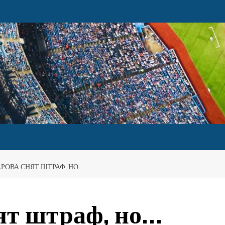
АРОВА СНЯТ ШТРАФ, НО…
ят штраф, но…