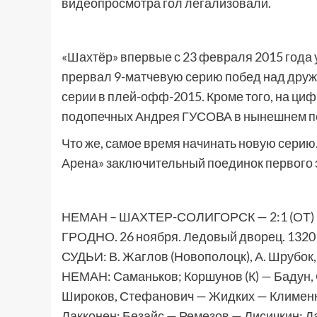
видеопросмотра гол легализовали.
«Шахтёр» впервые с 23 февраля 2015 года 
прервал 9-матчевую серию побед над друж
серии в плей-офф-2015. Кроме того, на ци
подопечных Андрея ГУСОВА в нынешнем п
Что же, самое время начинать новую серию
Арена» заключительный поединок первого э
НЕМАН – ШАХТЕР-СОЛИГОРСК — 2:1 (ОТ) (0:0,
ГРОДНО. 26 ноября. Ледовый дворец. 1320 з
СУДЬИ: В. Жаглов (Новополоцк), А. Шрубок, 
НЕМАН: Саманьков; Коршунов (К) — Бадун,
Широков, Стефанович — Жидких — Клименк
Лакконен; Безайс — Ремезов — Лисичкин; Да