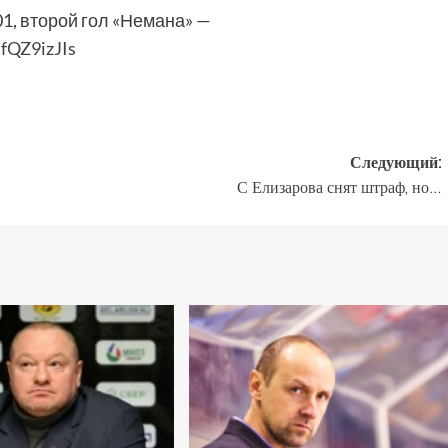
, второй гол «Немана» —
fQZ9izJIs
Следующий:
С Елизарова снят штраф, но…