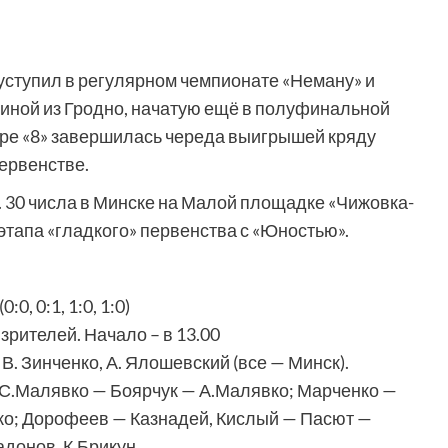
уступил в регулярном чемпионате «Неману» и
иной из Гродно, начатую ещё в полуфинальной
фре «8» завершилась череда выигрышей кряду
ервенстве.
. 30 числа в Минске на Малой площадке «Чижовка-
тапа «гладкого» первенства с «Юностью».
 0:1, 1:0, 1:0)
рителей. Начало – в 13.00
В. Зинченко, А. Ялошевский (все — Минск).
 С.Малявко — Боярчук — А.Малявко; Марченко —
о; Дорофеев — Казнадей, Кислый — Пасют —
донов, К.Брикун.