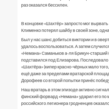
раз оказался бессилен.
В концовке «Шахтёр» запросто мог вырвать 
Клименко потерял шайбу в своей зоне, одна
Был у нас шанс добиться виктории и в оверт
удалось воспользоваться. А затем случился
«Немана» Саманьков а-ля Брикун-старший 
подставился под Елизарова. Последовало
«Шахтёра» (кипер красно-чёрных мало того,
ещё даже за пределами вратарской площади
Дорофеев со второй попытки принёс побед
Наш вратарь в этом эпизоде активно сигна
финский форвард «Немана» ударил его по ма
российского легионера гродненцев оказал