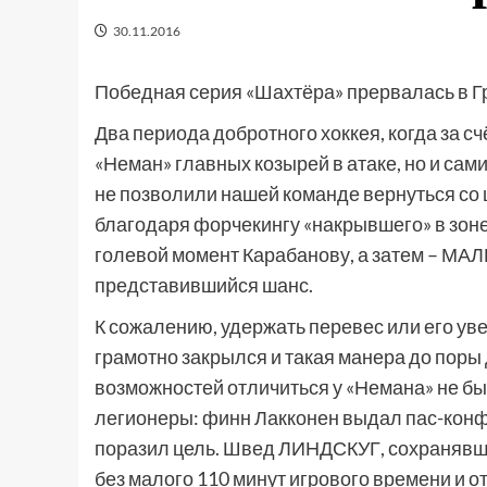
30.11.2016
Победная серия «Шахтёра» прервалась в Г
Два периода добротного хоккея, когда за с
«Неман» главных козырей в атаке, но и сами
не позволили нашей команде вернуться со 
благодаря форчекингу «накрывшего» в зон
голевой момент Карабанову, а затем – М
представившийся шанс.
К сожалению, удержать перевес или его уве
грамотно закрылся и такая манера до поры
возможностей отличиться у «Немана» не бы
легионеры: финн Лакконен выдал пас-конфет
поразил цель. Швед ЛИНДСКУГ, сохранявши
без малого 110 минут игрового времени и о