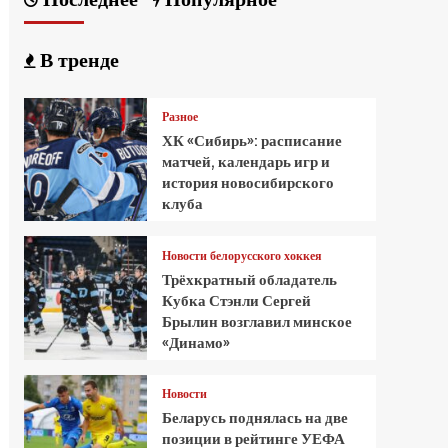
В тренде
Разное
ХК «Сибирь»: расписание
матчей, календарь игр и
история новосибирского
клуба
Новости белорусского хоккея
Трёхкратный обладатель
Кубка Стэнли Сергей
Брылин возглавил минское
«Динамо»
Новости
Беларусь поднялась на две
позиции в рейтинге УЕФА