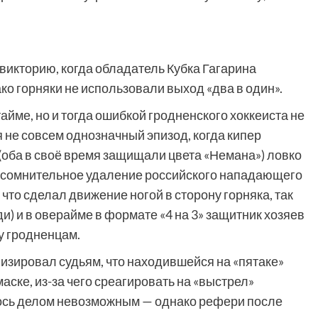
викторию, когда обладатель Кубка Гагарина
ко горняки не использовали выход «два в один».
айме, но и тогда ошибкой гродненского хоккеиста не
 не совсем однозначный эпизод, когда кипер
(оба в своё время защищали цвета «Немана») ловко
 сомнительное удаление российского нападающего
 что сделал движение ногой в сторону горняка, так
) и в оверайме в формате «4 на 3» защитник хозяев
у гродненцам.
лизировал судьям, что находившейся на «пятаке»
ске, из-за чего среагировать на «выстрел»
ось делом невозможным — однако рефери после