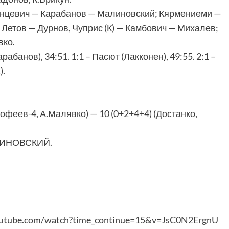
унцевич — Карабанов — Малиновский; Кярмениеми —
Летов — Дурнов, Чуприс (К) — Камбович — Михалев;
вко.
анов), 34:51. 1:1 – Пасют (Лакконен), 49:55. 2:1 –
).
офеев-4, А.Малявко) — 10 (0+2+4+4) (Достанко,
ЛИНОВСКИЙ.
outube.com/watch?time_continue=15&v=JsC0N2ErgnU