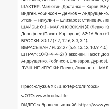
ШАХТЕР: Малютин; Достанко — Карев, Е.К
Видген, Робинсон — Демков — Андрущенко; 
Уткин — Никулин — Елизаров; Станевич, Ле
ШАЙБЫ: 0:1 – МАЛИНОВСКИЙ (4) (Левко, Караб
Дорофеев (Пасют, Коршунов), 62:16-бол.(+1
БРОСКИ: 30:17 (7:7, 12:6, 8:3, 3:1).
ВБРАСЫВАНИЯ: 32:27 (5:6, 13:12, 10:9, 4:0).
ШТРАФ: 10 (0+4+4+2) (Лакконен, Пасют, Дор
Андрущенко, Робинсон, Елизаров, Дурнов).
ЛУЧШИЕ ИГРОКИ: Пасют, Лакконен — МА
Пресс-служба ХК «Шахтёр-Солигорск»
ФОТО: www.hrodna.life
ВИДЕО заброшенных шайб:
https://www.y