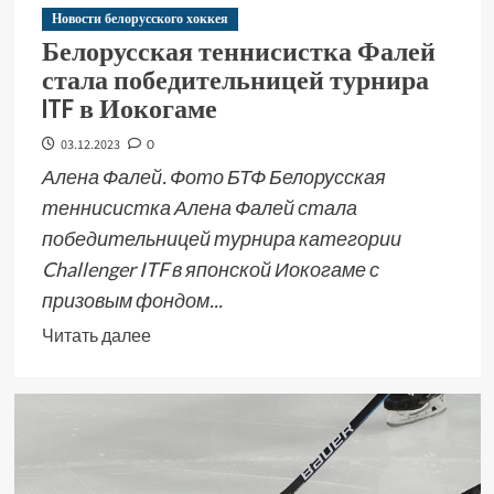
Новости белорусского хоккея
Белорусская теннисистка Фалей
стала победительницей турнира
ITF в Иокогаме
03.12.2023
0
Алена Фалей. Фото БТФ Белорусская
теннисистка Алена Фалей стала
победительницей турнира категории
Challenger ITF в японской Иокогаме с
призовым фондом...
Читать далее