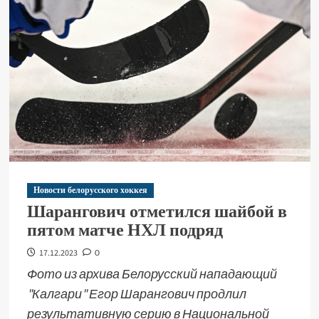
Новости белорусского хоккея
Шарангович отметился шайбой в
пятом матче НХЛ подряд
17.12.2023
0
Фото из архива Белорусский нападающий
"Калгари" Егор Шарангович продлил
результативную серию в Национальной