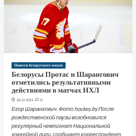
Новости белорусского хоккея
Белорусы Протас и Шарангович
отметились результативными
действиями в матчах НХЛ
28.12.2023
0
Егор Шарангович. Фото hockey.by После
рождественской паузы возобновился
регулярный чемпионат Национальной
хоккейной лиги, сообщает корреспондент