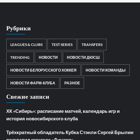
Рубрики
LEAGUES & CLUBS
TEST SERIES
TRANSFERS
TRENDING
НОВОСТИ
НОВОСТИ ДЮСШ
НОВОСТИ БЕЛОРУССКОГО ХОККЕЯ
НОВОСТИ КОМАНДЫ
НОВОСТИ ФАРМ-КЛУБА
РАЗНОЕ
Свежие записи
ХК «Сибирь»: расписание матчей, календарь игр и
история новосибирского клуба
Трёхкратный обладатель Кубка Стэнли Сергей Брылин
возглавил минское «Динамо»