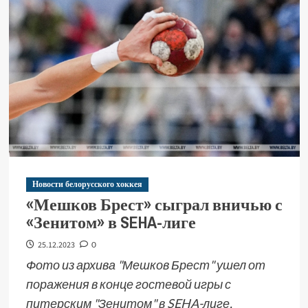
Новости белорусского хоккея
«Мешков Брест» сыграл вничью с
«Зенитом» в SEHA-лиге
25.12.2023
0
Фото из архива "Мешков Брест" ушел от
поражения в конце гостевой игры с
питерским "Зенитом" в SEHA-лиге,