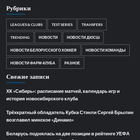
Рубрики
LEAGUES & CLUBS
TEST SERIES
TRANSFERS
TRENDING
НОВОСТИ
НОВОСТИ ДЮСШ
НОВОСТИ БЕЛОРУССКОГО ХОККЕЯ
НОВОСТИ КОМАНДЫ
НОВОСТИ ФАРМ-КЛУБА
РАЗНОЕ
Свежие записи
ХК «Сибирь»: расписание матчей, календарь игр и
история новосибирского клуба
Трёхкратный обладатель Кубка Стэнли Сергей Брылин
возглавил минское «Динамо»
Беларусь поднялась на две позиции в рейтинге УЕФА