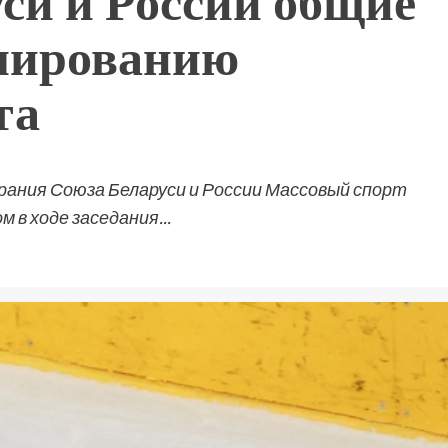
уси и России общие
мированию
та
ания Союза Беларуси и России Массовый спорт
 в ходе заседания...