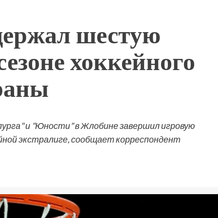
держал шестую
 сезоне хоккейного
раны
урга" и "Юности" в Жлобине завершил игровую
ейной экстралиге, сообщает корреспондент