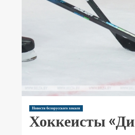
Новости белорусского хоккея
Хоккеисты «Д