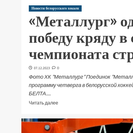
Новости белорусского хоккея
«Металлург» о
победу кряду в
чемпионата ст
07.12.2023
0
Фото ХК "Металлург" Поединок "Металл
программу четверга в белорусской хокк
БЕЛТА....
Читать далее