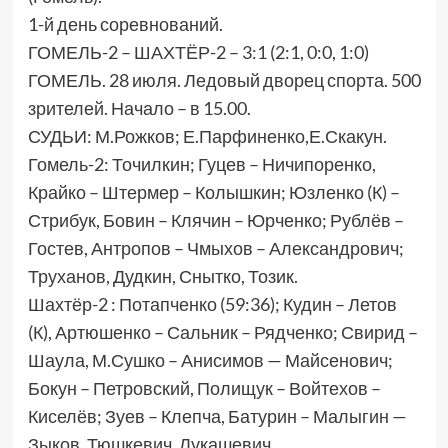
1-й день соревнований.
ГОМЕЛЬ-2 – ШАХТЁР-2 – 3:1 (2:1, 0:0, 1:0)
ГОМЕЛЬ. 28 июля. Ледовый дворец спорта. 500
зрителей. Начало – в 15.00.
СУДЬИ: М.Рожков; Е.Парфиненко,Е.Скакун.
Гомель-2: Точилкин; Гуцев – Ничипоренко,
Крайко – Штермер – Колышкин; Юзленко (К) –
Стрибук, Бовин – Клячин – Юрченко; Рублёв –
Гостев, Антропов – Чмыхов – Александрович;
Труханов, Дудкин, Снытко, Тозик.
Шахтёр-2 : Потапченко (59:36); Кудин – Летов
(К), Артюшенко – Сальник – Рядченко; Свирид –
Шаула, М.Сушко – Анисимов — Майсенович;
Бокун – Петровский, Полищук – Войтехов –
Киселёв; Зуев – Клепча, Батурин – Малыгин —
Зыков, Тюшкевич, Лукашевич.