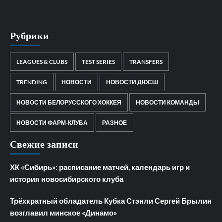
Рубрики
LEAGUES & CLUBS
TEST SERIES
TRANSFERS
TRENDING
НОВОСТИ
НОВОСТИ ДЮСШ
НОВОСТИ БЕЛОРУССКОГО ХОККЕЯ
НОВОСТИ КОМАНДЫ
НОВОСТИ ФАРМ-КЛУБА
РАЗНОЕ
Свежие записи
ХК «Сибирь»: расписание матчей, календарь игр и
история новосибирского клуба
Трёхкратный обладатель Кубка Стэнли Сергей Брылин
возглавил минское «Динамо»