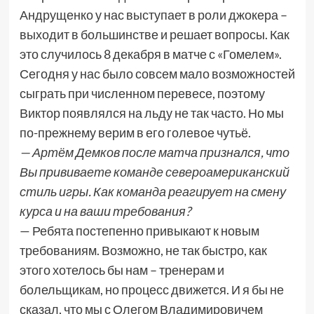
Андрущенко у нас выступает в роли джокера –
выходит в большинстве и решает вопросы. Как
это случилось 8 декабря в матче с «Гомелем».
Сегодня у нас было совсем мало возможностей
сыграть при численном перевесе, поэтому
Виктор появлялся на льду не так часто. Но мы
по-прежнему верим в его голевое чутьё.
— Артём Демков после матча признался, что
Вы прививаете команде североамериканский
стиль игры. Как команда реагирует на смену
курса и на ваши требования?
— Ребята постепенно привыкают к новым
требованиям. Возможно, не так быстро, как
этого хотелось бы нам – тренерам и
болельщикам, но процесс движется. И я бы не
сказал, что мы с Олегом Владимировичем