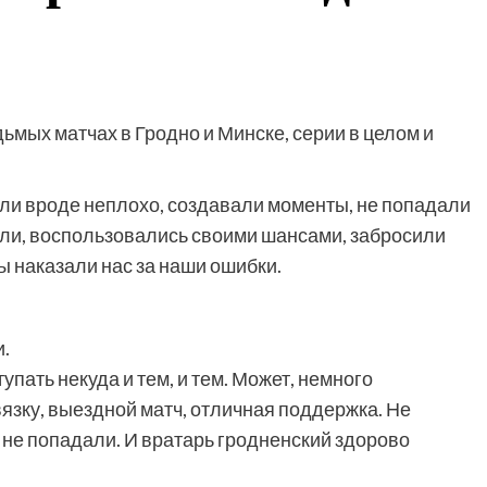
мых матчах в Гродно и Минске, серии в целом и
ли вроде неплохо, создавали моменты, не попадали
ели, воспользовались своими шансами, забросили
ы наказали нас за наши ошибки.
и.
пать некуда и тем, и тем. Может, немного
язку, выездной матч, отличная поддержка. Не
 не попадали. И вратарь гродненский здорово