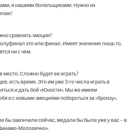
вами, и нашими болельщиками. Нужно их
делаю!
жно сравнить эмоции?
полуфинал это или финал. Имеет значение лишь то,
тся ни с чем.
ье место. Сложно будет ее играть?
цев, есть время. Это им уже 3-го числа играть в
иться и дать бой «Юности». Мы же имеем
ебя и с новыми эмоциями побороться за «бронзу».
и бы закончили сейчас, медали бы были уже у вас – в
Динамо-Молодечно».