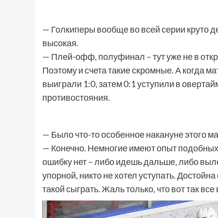
— Голкиперы вообще во всей серии круто де
высокая.
— Плей-офф, полуфинал – тут уже не в отк
Поэтому и счета такие скромные. А когда м
выиграли 1:0, затем 0:1 уступили в овертай
противостояния.
— Было что-то особенное накануне этого ма
— Конечно. Немногие имеют опыт подобных 
ошибку нет – либо идешь дальше, либо вы
упорной, никто не хотел уступать. Достойна
такой сыграть. Жаль только, что вот так все