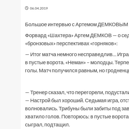
06.04.2019
Большое интервью с Артемом ДЕМКОВЫМ
Форвард «Шахтера» Артем ДЕМКОВ — о седь
«бронзовых» перспективах «горняков»:
— Итог матча немного несправедлив… Игра
в пустые ворота. «Неман» – молодцы. Терп
голы. Матч получился равным, но гродненц
— Тренер сказал, что перегорели, подустал
— Настрой был хороший. Седьмая игра, отсту
волновались. Трибуны были забиты под зав
хватило голов. Повторюсь: в пустые ворота
сыграл, подтащил.