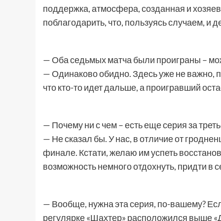
поддержка, атмосфера, созданная и хозяе
поблагодарить, что, пользуясь случаем, и 
— Оба седьмых матча были проиграны – мо
— Одинаково обидно. Здесь уже не важно, 
что кто-то идет дальше, а проигравший остае
— Почему ни с чем – есть еще серия за трет
— Не сказал бы. У нас, в отличие от гроднен
финале. Кстати, желаю им успеть восстанов
возможность немного отдохнуть, придти в с
— Вообще, нужна эта серия, по-вашему? Есл
регулярке «Шахтер» расположился выше «