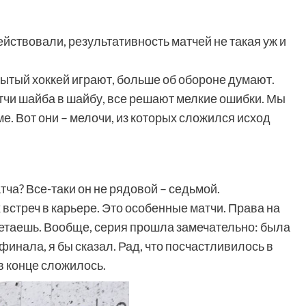
йствовали, результативность матчей не такая уж и
рытый хоккей играют, больше об обороне думают.
атчи шайба в шайбу, все решают мелкие ошибки. Мы
ме. Вот они – мелочи, из которых сложился исход
тча? Все-таки он не рядовой – седьмой.
встреч в карьере. Это особенные матчи. Права на
летаешь. Вообще, серия прошла замечательно: была
 финала, я бы сказал. Рад, что посчастливилось в
 в конце сложилось.